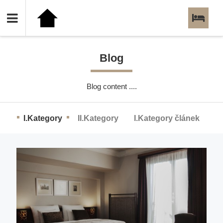
HOTEL DĚVÍN
PENSION SVOBODA
Blog
Blog content ....
I.Kategory
II.Kategory
I.Kategory článek