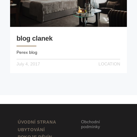
blog clanek
Perex blog
July 4, 2017
LOCATION
Obchodní
ÚVODNÍ STRANA
podmínky
UBYTOVÁNÍ
POKOJE DĚVÍN