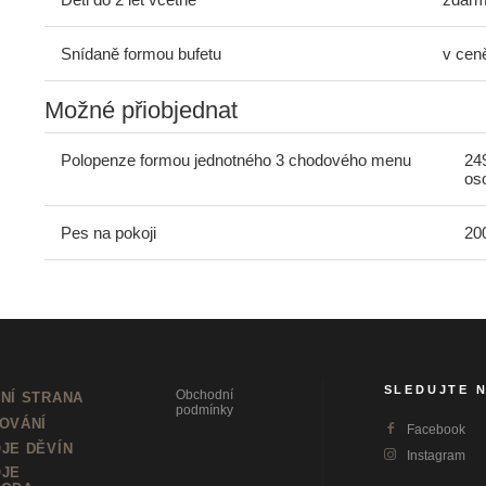
Snídaně formou bufetu
v cen
Možné přiobjednat
Polopenze formou jednotného 3 chodového menu
24
os
Pes na pokoji
20
SLEDUJTE 
Obchodní
NÍ STRANA
podmínky
OVÁNÍ
Facebook
JE DĚVÍN
Instagram
JE