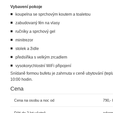
Vybavení pokoje
koupelna se sprchovým koutem a toaletou
zabudovaný fén na vlasy
ručníky a sprchový gel
minitrezor
stolek a židle
předsíňka s velkým zrcadlem
vysokorychlostní WiFi připojení
Snídaně formou bufetu je zahrnuta v ceně ubytování (tepl
10:00 hodin.
Cena
Cena na osobu a noc od
790,-
Děti do 2 let včetně
zdar