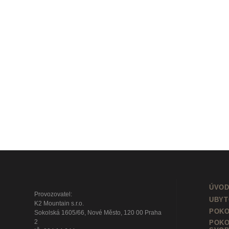
ÚVOD
Provozovatel:
UBYT
K2 Mountain s.r.o.
POKO
Sokolská 1605/66, Nové Město, 120 00 Praha
2
POKO