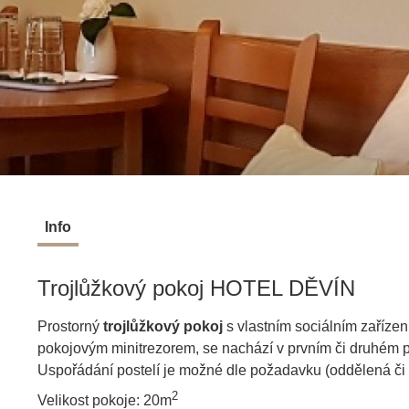
Info
Trojlůžkový pokoj HOTEL DĚVÍN
Prostorný
trojlůžkový pokoj
s vlastním sociálním zaříze
pokojovým minitrezorem, se nachází v prvním či druhém p
Uspořádání postelí je možné dle požadavku (oddělená či 
2
Velikost pokoje: 20
m