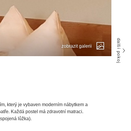
další pokoj
zobrazit galerii
ním, který je vybaven moderním nábytkem a
atře. Každá postel má zdravotní matraci.
spojená lůžka).