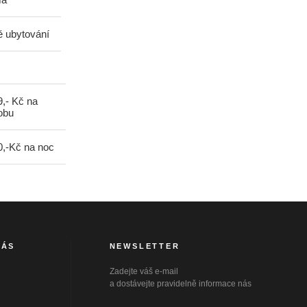
ě ubytování
9,- Kč na
obu
0,-Kč na noc
NÁS
NEWSLETTER
Zadejte váš e-mail
a dostávejte pravidelně informace nás