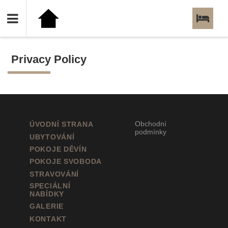
HOTEL DĚVÍN
PENSION SVOBODA
Privacy Policy
Obchodní
ÚVODNÍ STRANA
podmínky
UBYTOVÁNÍ
POKOJE DĚVÍN
POKOJE SVOBODA
STRAVOVÁNÍ
SPECIÁLNÍ
NABÍDKY
GALERIE
KONTAKT